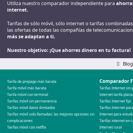
Utiliza nuestro comparador independiente para
ahorrar
internet.
Tarifas de sólo móvil, sólo internet o tarifas combinad
las ofertas de todas las compañías de telecomunicacio
más se adaptan a ti.
Nuestro objetivo: ¡Que ahorres dinero en tu factura!
Blo
Comparador F
Tarifa de prepago más barata
Tarifa móvil más barata
Tarifas Internet si
Tarifa móvil con terminal
Internet tarifa plana
Tarifas móvil sin permanencia
Tarifas Internet fijo
Tarifas móvil datos ilimitados
Tarifas Internet pa
Tarifas móvil solo llamadas: las mejores opciones sin
Internet para estud
complicaciones
Tarifas internet en 
Tarifas móvil con netflix
Internet rural