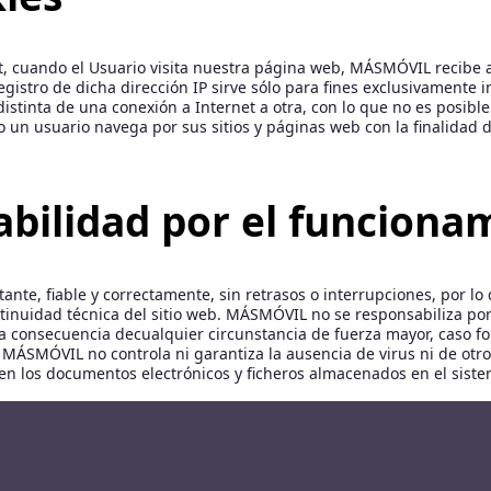
t, cuando el Usuario visita nuestra página web, MÁSMÓVIL recibe au
istro de dicha dirección IP sirve sólo para fines exclusivamente in
istinta de una conexión a Internet a otra, con lo que no es posible
un usuario navega por sus sitios y páginas web con la finalidad 
abilidad por el funcionam
nte, fiable y correctamente, sin retrasos o interrupciones, por lo
ntinuidad técnica del sitio web. MÁSMÓVIL no se responsabiliza por
a consecuencia decualquier circunstancia de fuerza mayor, caso fort
et. MÁSMÓVIL no controla ni garantiza la ausencia de virus ni de o
 en los documentos electrónicos y ficheros almacenados en el siste