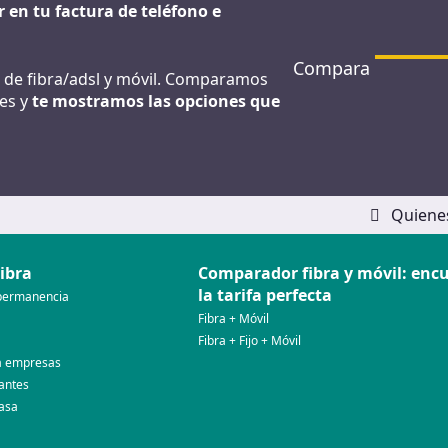
 en tu factura de teléfono e
Compara
as de fibra/adsl y móvil. Comparamos
nes y
te mostramos las opciones que
g
Quiene
ibra
Comparador fibra y móvil: enc
la tarifa perfecta
n permanencia
Fibra + Móvil
Fibra + Fijo + Móvil
ra empresas
iantes
casa