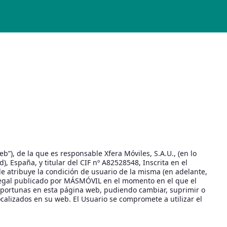
b”), de la que es responsable Xfera Móviles, S.A.U., (en lo
, España, y titular del CIF nº A82528548, Inscrita en el
 le atribuye la condición de usuario de la misma (en adelante,
so legal publicado por MÁSMÓVIL en el momento en el que el
 oportunas en esta página web, pudiendo cambiar, suprimir o
ocalizados en su web. El Usuario se compromete a utilizar el