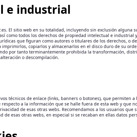
l e industrial
 El sitio web en su totalidad, incluyendo sin exclusión alguna su 
así como todos los derechos de propiedad intelectual e industrial y
urídicas que figuran como autores o titulares de los derechos, o d
o imprimirlos, copiarlos y almacenarlos en el disco duro de su ord
ndo por tanto terminantemente prohibida la transformación, distr
 alteración o descompilación.
tivos técnicos de enlace (links, banners o botones), que permiten a
respecto a la información que se halle fuera de esta web y que n
ivacidad de esas otras webs. Recomendamos a los usuarios que sea
 de esas otras webs, en especial si se recaban en ellas datos per
kies