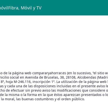
móvil
Fibra, Móvil y TV
o de la página web compararyahorrar.es (en lo sucesivo, “el sitio we
ilio social en Avenida de Bruselas, 38, 28108, Alcobendas (Madrid)
 8ª, hoja M-246.116, inscripción 1ª. La utilización de la página web
todas y cada una de las disposiciones incluidas en el presente avi
ho de efectuar sin previo aviso las modificaciones que considere
s de la misma o la forma en la que éstos aparezcan presentados o l
y, la moral, las buenas costumbres y el orden público.