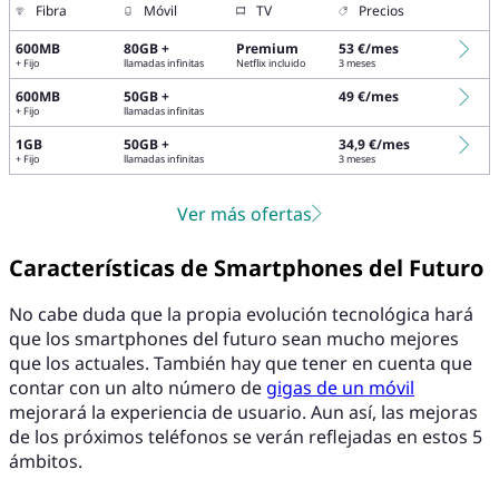
Fibra
Móvil
TV
Precios
600MB
80GB +
Premium
53 €/mes
+ Fijo
llamadas infinitas
Netflix incluido
3 meses
600MB
50GB +
49 €/mes
+ Fijo
llamadas infinitas
1GB
50GB +
34,9 €/mes
+ Fijo
llamadas infinitas
3 meses
Ver más ofertas
Características de Smartphones del Futuro
No cabe duda que la propia evolución tecnológica hará
que los smartphones del futuro sean mucho mejores
que los actuales. También hay que tener en cuenta que
contar con un alto número de
gigas de un móvil
mejorará la experiencia de usuario. Aun así, las mejoras
de los próximos teléfonos se verán reflejadas en estos 5
ámbitos.