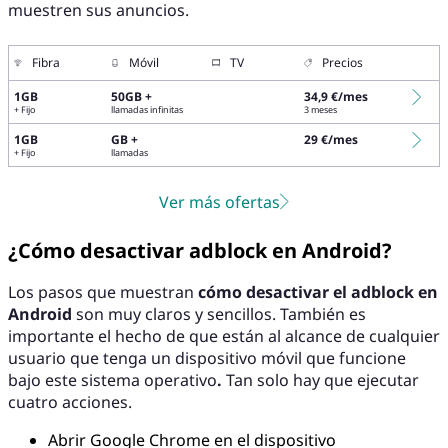
muestren sus anuncios.
Fibra
Móvil
TV
Precios
1GB
50GB +
34,9 €/mes
+ Fijo
llamadas infinitas
3 meses
1GB
GB +
29 €/mes
+ Fijo
llamadas
Ver más ofertas
¿Cómo desactivar adblock en Android?
Los pasos que muestran
cómo desactivar el adblock en
Android
son muy claros y sencillos. También es
importante el hecho de que están al alcance de cualquier
usuario que tenga un dispositivo móvil que funcione
bajo este sistema operativo
.
Tan solo hay que ejecutar
cuatro acciones.
Abrir Google Chrome en el dispositivo