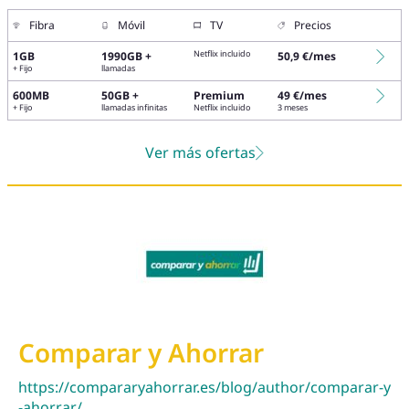
Fibra
Móvil
TV
Precios
Netflix incluido
1GB
1990GB +
50,9 €/mes
+ Fijo
llamadas
600MB
50GB +
Premium
49 €/mes
+ Fijo
llamadas infinitas
Netflix incluido
3 meses
Ver más ofertas
Comparar y Ahorrar
https://compararyahorrar.es/blog/author/comparar-y
-ahorrar/