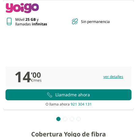
Móvil
25 GB
y
Sin permanencia
llamadas
infinitas
14
‘00
ver detalles
€/mes
Llamadme ahora
O llama ahora
921 304 131
Cobertura Yoigo de fibra