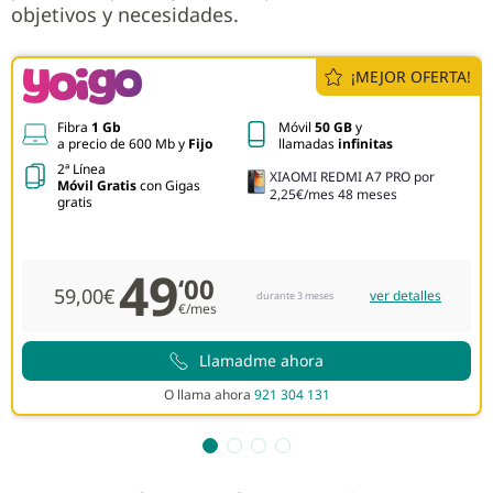
objetivos y necesidades.
¡MEJOR OFERTA!
Fibra
1 Gb
Móvil
50 GB
y
a precio de 600 Mb y
Fijo
llamadas
infinitas
2ª Línea
XIAOMI REDMI A7 PRO por
Móvil Gratis
con Gigas
2,25€/mes 48 meses
gratis
49
‘00
59,00€
ver detalles
durante 3 meses
€/mes
Llamadme ahora
O llama ahora
921 304 131