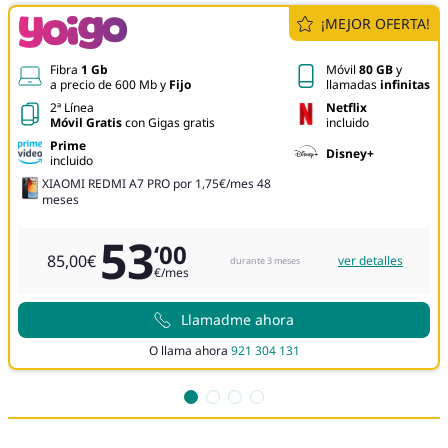
¡MEJOR OFERTA!
Fibra
1 Gb
Móvil
80 GB
y
a precio de 600 Mb y
Fijo
llamadas
infinitas
2ª Línea
Netflix
Móvil Gratis
con Gigas gratis
incluido
Prime
Disney+
incluido
XIAOMI REDMI A7 PRO por 1,75€/mes 48
meses
53
‘00
85,00€
ver detalles
durante 3 meses
€/mes
Llamadme ahora
O llama ahora
921 304 131